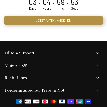
03
04
59
52
:
:
:
Days
Hours
Mins
Secs
JETZT AKTION ANSEHEN
Hilfe & Support
Majescats®
Rechtliches
Fördermitglied für Tiere in Not: