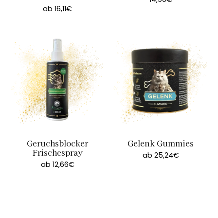
14,90€
ab 16,11€
Geruchsblocker
Gelenk Gummies
Frischespray
ab 25,24€
ab 12,66€