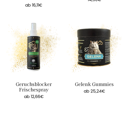
14,90€
ab 16,11€
Geruchsblocker
Gelenk Gummies
Frischespray
ab 25,24€
ab 12,66€